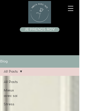
JE PRENDS RDV
Blog
All Posts
All Posts
Mieux
avec soi
Stress